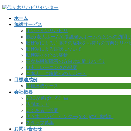
コ
ナ
ン
ビ
ホーム
テ
ゲ
施術サービス
ン
ー
オンラインリハビリ
ツ
シ
施設(老人ホームや養護老人ホームなど)への訪問
へ
ョ
脳梗塞による片麻痺の症状をお持ちの方向けリハ
ス
ン
脳梗塞による症状について
キ
に
脳梗塞その他の症状
ッ
移
高次脳機能障害の方向け訪問リハビリ
プ
動
自主トレーニングの提案
ご本人、ご家族へのサポート
目標達成例
目標達成ケース
会社概要
YRCが選ばれる理由
訪問エリア
よくあるご質問
代々木リハビリセンター(YRC)の行動指針
スタッフ募集
お問い合わせ