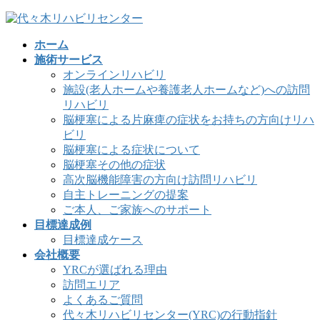
コ
ナ
ン
ビ
ホーム
テ
ゲ
施術サービス
ン
ー
オンラインリハビリ
ツ
シ
施設(老人ホームや養護老人ホームなど)への訪問
へ
ョ
リハビリ
ス
ン
脳梗塞による片麻痺の症状をお持ちの方向けリハ
キ
に
ビリ
ッ
移
脳梗塞による症状について
プ
動
脳梗塞その他の症状
高次脳機能障害の方向け訪問リハビリ
自主トレーニングの提案
ご本人、ご家族へのサポート
目標達成例
目標達成ケース
会社概要
YRCが選ばれる理由
訪問エリア
よくあるご質問
代々木リハビリセンター(YRC)の行動指針