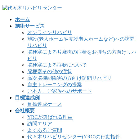
コ
ナ
ン
ビ
ホーム
テ
ゲ
施術サービス
ン
ー
オンラインリハビリ
ツ
シ
施設(老人ホームや養護老人ホームなど)への訪問
へ
ョ
リハビリ
ス
ン
脳梗塞による片麻痺の症状をお持ちの方向けリハ
キ
に
ビリ
ッ
移
脳梗塞による症状について
プ
動
脳梗塞その他の症状
高次脳機能障害の方向け訪問リハビリ
自主トレーニングの提案
ご本人、ご家族へのサポート
目標達成例
目標達成ケース
会社概要
YRCが選ばれる理由
訪問エリア
よくあるご質問
代々木リハビリセンター(YRC)の行動指針