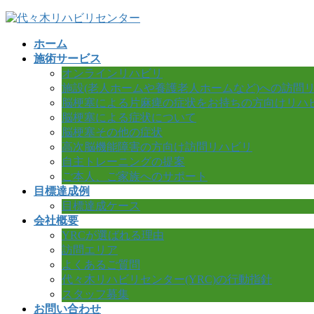
コ
ナ
ン
ビ
ホーム
テ
ゲ
施術サービス
ン
ー
オンラインリハビリ
ツ
シ
施設(老人ホームや養護老人ホームなど)への訪問
へ
ョ
脳梗塞による片麻痺の症状をお持ちの方向けリハ
ス
ン
脳梗塞による症状について
キ
に
脳梗塞その他の症状
ッ
移
高次脳機能障害の方向け訪問リハビリ
プ
動
自主トレーニングの提案
ご本人、ご家族へのサポート
目標達成例
目標達成ケース
会社概要
YRCが選ばれる理由
訪問エリア
よくあるご質問
代々木リハビリセンター(YRC)の行動指針
スタッフ募集
お問い合わせ