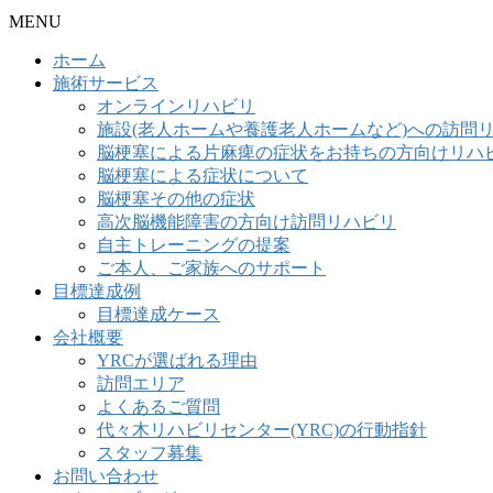
MENU
ホーム
施術サービス
オンラインリハビリ
施設(老人ホームや養護老人ホームなど)への訪問
脳梗塞による片麻痺の症状をお持ちの方向けリハ
脳梗塞による症状について
脳梗塞その他の症状
高次脳機能障害の方向け訪問リハビリ
自主トレーニングの提案
ご本人、ご家族へのサポート
目標達成例
目標達成ケース
会社概要
YRCが選ばれる理由
訪問エリア
よくあるご質問
代々木リハビリセンター(YRC)の行動指針
スタッフ募集
お問い合わせ