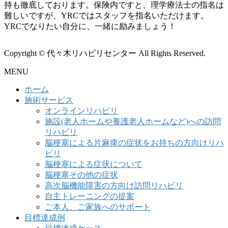
持も徹底しております。保険内ですと、理学療法士の指名は
難しいですが、YRCではスタッフを指名いただけます。
YRCでなりたい自分に、一緒に励みましょう！
Copyright © 代々木リハビリセンター All Rights Reserved.
MENU
ホーム
施術サービス
オンラインリハビリ
施設(老人ホームや養護老人ホームなど)への訪問
リハビリ
脳梗塞による片麻痺の症状をお持ちの方向けリハ
ビリ
脳梗塞による症状について
脳梗塞その他の症状
高次脳機能障害の方向け訪問リハビリ
自主トレーニングの提案
ご本人、ご家族へのサポート
目標達成例