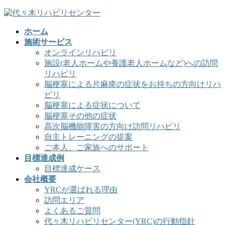
コ
ナ
ン
ビ
ホーム
テ
ゲ
施術サービス
ン
ー
オンラインリハビリ
ツ
シ
施設(老人ホームや養護老人ホームなど)への訪問
へ
ョ
リハビリ
ス
ン
脳梗塞による片麻痺の症状をお持ちの方向けリハ
キ
に
ビリ
ッ
移
脳梗塞による症状について
プ
動
脳梗塞その他の症状
高次脳機能障害の方向け訪問リハビリ
自主トレーニングの提案
ご本人、ご家族へのサポート
目標達成例
目標達成ケース
会社概要
YRCが選ばれる理由
訪問エリア
よくあるご質問
代々木リハビリセンター(YRC)の行動指針