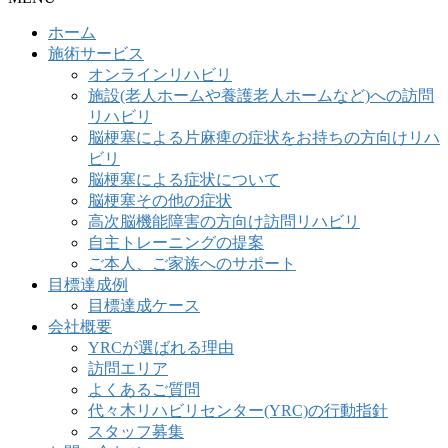
ホーム
施術サービス
オンラインリハビリ
施設(老人ホームや養護老人ホームなど)への訪問
リハビリ
脳梗塞による片麻痺の症状をお持ちの方向けリハ
ビリ
脳梗塞による症状について
脳梗塞その他の症状
高次脳機能障害の方向け訪問リハビリ
自主トレーニングの提案
ご本人、ご家族へのサポート
目標達成例
目標達成ケース
会社概要
YRCが選ばれる理由
訪問エリア
よくあるご質問
代々木リハビリセンター(YRC)の行動指針
スタッフ募集