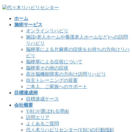
コ
ナ
ン
ビ
ホーム
テ
ゲ
施術サービス
ン
ー
オンラインリハビリ
ツ
シ
施設(老人ホームや養護老人ホームなど)への訪問
へ
ョ
リハビリ
ス
ン
脳梗塞による片麻痺の症状をお持ちの方向けリハ
キ
に
ビリ
ッ
移
脳梗塞による症状について
プ
動
脳梗塞その他の症状
高次脳機能障害の方向け訪問リハビリ
自主トレーニングの提案
ご本人、ご家族へのサポート
目標達成例
目標達成ケース
会社概要
YRCが選ばれる理由
訪問エリア
よくあるご質問
代々木リハビリセンター(YRC)の行動指針