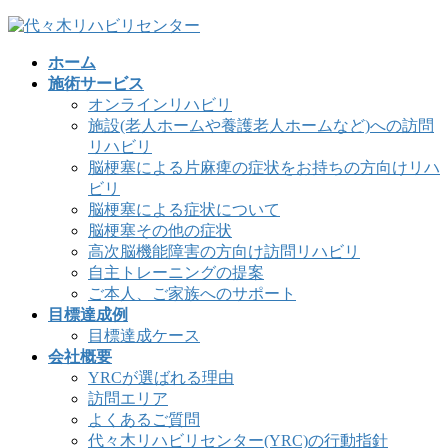
コ
ナ
ン
ビ
ホーム
テ
ゲ
施術サービス
ン
ー
オンラインリハビリ
ツ
シ
施設(老人ホームや養護老人ホームなど)への訪問
へ
ョ
リハビリ
ス
ン
脳梗塞による片麻痺の症状をお持ちの方向けリハ
キ
に
ビリ
ッ
移
脳梗塞による症状について
プ
動
脳梗塞その他の症状
高次脳機能障害の方向け訪問リハビリ
自主トレーニングの提案
ご本人、ご家族へのサポート
目標達成例
目標達成ケース
会社概要
YRCが選ばれる理由
訪問エリア
よくあるご質問
代々木リハビリセンター(YRC)の行動指針