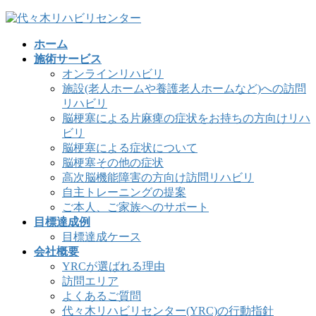
コ
ナ
ン
ビ
ホーム
テ
ゲ
施術サービス
ン
ー
オンラインリハビリ
ツ
シ
施設(老人ホームや養護老人ホームなど)への訪問
へ
ョ
リハビリ
ス
ン
脳梗塞による片麻痺の症状をお持ちの方向けリハ
キ
に
ビリ
ッ
移
脳梗塞による症状について
プ
動
脳梗塞その他の症状
高次脳機能障害の方向け訪問リハビリ
自主トレーニングの提案
ご本人、ご家族へのサポート
目標達成例
目標達成ケース
会社概要
YRCが選ばれる理由
訪問エリア
よくあるご質問
代々木リハビリセンター(YRC)の行動指針