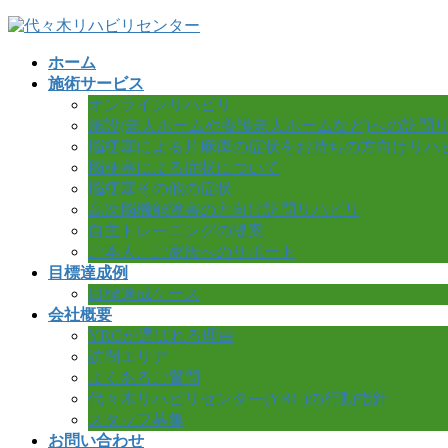
コ
ナ
ン
ビ
ホーム
テ
ゲ
施術サービス
ン
ー
オンラインリハビリ
ツ
シ
施設(老人ホームや養護老人ホームなど)への訪問
へ
ョ
脳梗塞による片麻痺の症状をお持ちの方向けリハ
ス
ン
脳梗塞による症状について
キ
に
脳梗塞その他の症状
ッ
移
高次脳機能障害の方向け訪問リハビリ
プ
動
自主トレーニングの提案
ご本人、ご家族へのサポート
目標達成例
目標達成ケース
会社概要
YRCが選ばれる理由
訪問エリア
よくあるご質問
代々木リハビリセンター(YRC)の行動指針
スタッフ募集
お問い合わせ