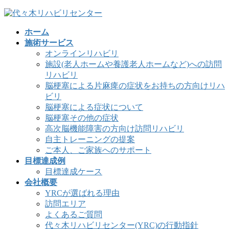
コ
ナ
ン
ビ
ホーム
テ
ゲ
施術サービス
ン
ー
オンラインリハビリ
ツ
シ
施設(老人ホームや養護老人ホームなど)への訪問
へ
ョ
リハビリ
ス
ン
脳梗塞による片麻痺の症状をお持ちの方向けリハ
キ
に
ビリ
ッ
移
脳梗塞による症状について
プ
動
脳梗塞その他の症状
高次脳機能障害の方向け訪問リハビリ
自主トレーニングの提案
ご本人、ご家族へのサポート
目標達成例
目標達成ケース
会社概要
YRCが選ばれる理由
訪問エリア
よくあるご質問
代々木リハビリセンター(YRC)の行動指針