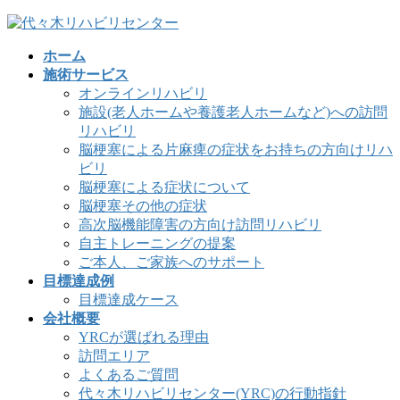
コ
ナ
ン
ビ
ホーム
テ
ゲ
施術サービス
ン
ー
オンラインリハビリ
ツ
シ
施設(老人ホームや養護老人ホームなど)への訪問
へ
ョ
リハビリ
ス
ン
脳梗塞による片麻痺の症状をお持ちの方向けリハ
キ
に
ビリ
ッ
移
脳梗塞による症状について
プ
動
脳梗塞その他の症状
高次脳機能障害の方向け訪問リハビリ
自主トレーニングの提案
ご本人、ご家族へのサポート
目標達成例
目標達成ケース
会社概要
YRCが選ばれる理由
訪問エリア
よくあるご質問
代々木リハビリセンター(YRC)の行動指針