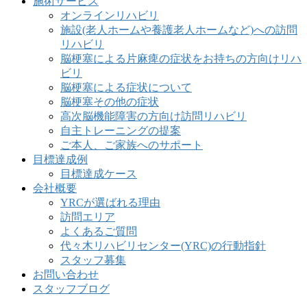
施術サービス
オンラインリハビリ
施設(老人ホームや養護老人ホームなど)への訪問
リハビリ
脳梗塞による片麻痺の症状をお持ちの方向けリハ
ビリ
脳梗塞による症状について
脳梗塞その他の症状
高次脳機能障害の方向け訪問リハビリ
自主トレーニングの提案
ご本人、ご家族へのサポート
目標達成例
目標達成ケース
会社概要
YRCが選ばれる理由
訪問エリア
よくあるご質問
代々木リハビリセンター(YRC)の行動指針
スタッフ募集
お問い合わせ
スタッフブログ