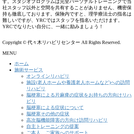
す。スタジオプログラムは完全パーソナルトレーニングで当
社スタッフ以外と空間を共有することがありません、機密保
持も徹底しております。保険内ですと、理学療法士の指名は
難しいですが、YRCではスタッフを指名いただけます。
YRCでなりたい自分に、一緒に励みましょう！
Copyright © 代々木リハビリセンター All Rights Reserved.
MENU
ホーム
施術サービス
オンラインリハビリ
施設(老人ホームや養護老人ホームなど)への訪問
リハビリ
脳梗塞による片麻痺の症状をお持ちの方向けリハ
ビリ
脳梗塞による症状について
脳梗塞その他の症状
高次脳機能障害の方向け訪問リハビリ
自主トレーニングの提案
ご本人、ご家族へのサポート