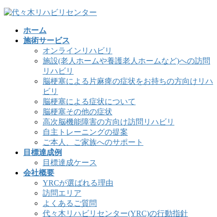
コ
ナ
ン
ビ
ホーム
テ
ゲ
施術サービス
ン
ー
オンラインリハビリ
ツ
シ
施設(老人ホームや養護老人ホームなど)への訪問
へ
ョ
リハビリ
ス
ン
脳梗塞による片麻痺の症状をお持ちの方向けリハ
キ
に
ビリ
ッ
移
脳梗塞による症状について
プ
動
脳梗塞その他の症状
高次脳機能障害の方向け訪問リハビリ
自主トレーニングの提案
ご本人、ご家族へのサポート
目標達成例
目標達成ケース
会社概要
YRCが選ばれる理由
訪問エリア
よくあるご質問
代々木リハビリセンター(YRC)の行動指針