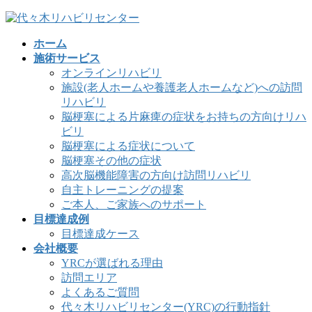
コ
ナ
ン
ビ
ホーム
テ
ゲ
施術サービス
ン
ー
オンラインリハビリ
ツ
シ
施設(老人ホームや養護老人ホームなど)への訪問
へ
ョ
リハビリ
ス
ン
脳梗塞による片麻痺の症状をお持ちの方向けリハ
キ
に
ビリ
ッ
移
脳梗塞による症状について
プ
動
脳梗塞その他の症状
高次脳機能障害の方向け訪問リハビリ
自主トレーニングの提案
ご本人、ご家族へのサポート
目標達成例
目標達成ケース
会社概要
YRCが選ばれる理由
訪問エリア
よくあるご質問
代々木リハビリセンター(YRC)の行動指針