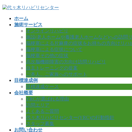
コ
ナ
ン
ビ
ホーム
テ
ゲ
施術サービス
ン
ー
オンラインリハビリ
ツ
シ
施設(老人ホームや養護老人ホームなど)への訪問
へ
ョ
脳梗塞による片麻痺の症状をお持ちの方向けリハ
ス
ン
脳梗塞による症状について
キ
に
脳梗塞その他の症状
ッ
移
高次脳機能障害の方向け訪問リハビリ
プ
動
自主トレーニングの提案
ご本人、ご家族へのサポート
目標達成例
目標達成ケース
会社概要
YRCが選ばれる理由
訪問エリア
よくあるご質問
代々木リハビリセンター(YRC)の行動指針
スタッフ募集
お問い合わせ