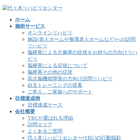
コ
ナ
ン
ビ
ホーム
テ
ゲ
施術サービス
ン
ー
オンラインリハビリ
ツ
シ
施設(老人ホームや養護老人ホームなど)への訪問
へ
ョ
リハビリ
ス
ン
脳梗塞による片麻痺の症状をお持ちの方向けリハ
キ
に
ビリ
ッ
移
脳梗塞による症状について
プ
動
脳梗塞その他の症状
高次脳機能障害の方向け訪問リハビリ
自主トレーニングの提案
ご本人、ご家族へのサポート
目標達成例
目標達成ケース
会社概要
YRCが選ばれる理由
訪問エリア
よくあるご質問
代々木リハビリセンター(YRC)の行動指針