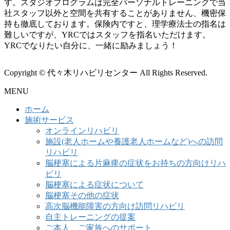
す。スタジオプログラムは完全パーソナルトレーニングで当
社スタッフ以外と空間を共有することがありません、機密保
持も徹底しております。保険内ですと、理学療法士の指名は
難しいですが、YRCではスタッフを指名いただけます。
YRCでなりたい自分に、一緒に励みましょう！
Copyright © 代々木リハビリセンター All Rights Reserved.
MENU
ホーム
施術サービス
オンラインリハビリ
施設(老人ホームや養護老人ホームなど)への訪問
リハビリ
脳梗塞による片麻痺の症状をお持ちの方向けリハ
ビリ
脳梗塞による症状について
脳梗塞その他の症状
高次脳機能障害の方向け訪問リハビリ
自主トレーニングの提案
ご本人、ご家族へのサポート