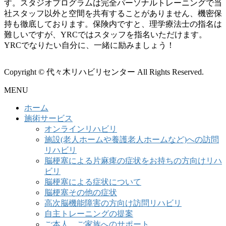
す。スタジオプログラムは完全パーソナルトレーニングで当
社スタッフ以外と空間を共有することがありません、機密保
持も徹底しております。保険内ですと、理学療法士の指名は
難しいですが、YRCではスタッフを指名いただけます。
YRCでなりたい自分に、一緒に励みましょう！
Copyright © 代々木リハビリセンター All Rights Reserved.
MENU
ホーム
施術サービス
オンラインリハビリ
施設(老人ホームや養護老人ホームなど)への訪問
リハビリ
脳梗塞による片麻痺の症状をお持ちの方向けリハ
ビリ
脳梗塞による症状について
脳梗塞その他の症状
高次脳機能障害の方向け訪問リハビリ
自主トレーニングの提案
ご本人、ご家族へのサポート