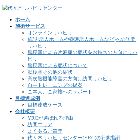
コ
ナ
ン
ビ
ホーム
テ
ゲ
施術サービス
ン
ー
オンラインリハビリ
ツ
シ
施設(老人ホームや養護老人ホームなど)への訪問
へ
ョ
リハビリ
ス
ン
脳梗塞による片麻痺の症状をお持ちの方向けリハ
キ
に
ビリ
ッ
移
脳梗塞による症状について
プ
動
脳梗塞その他の症状
高次脳機能障害の方向け訪問リハビリ
自主トレーニングの提案
ご本人、ご家族へのサポート
目標達成例
目標達成ケース
会社概要
YRCが選ばれる理由
訪問エリア
よくあるご質問
代々木リハビリセンター(YRC)の行動指針