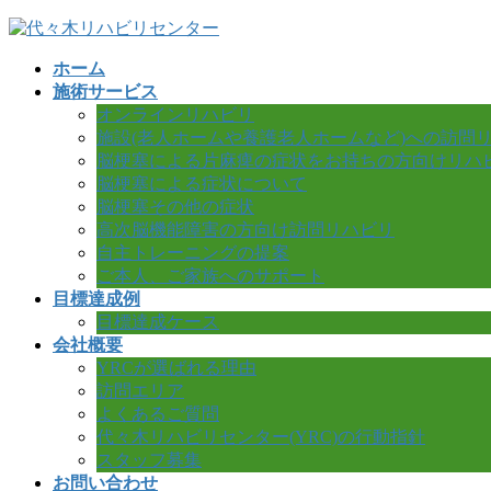
コ
ナ
ン
ビ
ホーム
テ
ゲ
施術サービス
ン
ー
オンラインリハビリ
ツ
シ
施設(老人ホームや養護老人ホームなど)への訪問
へ
ョ
脳梗塞による片麻痺の症状をお持ちの方向けリハ
ス
ン
脳梗塞による症状について
キ
に
脳梗塞その他の症状
ッ
移
高次脳機能障害の方向け訪問リハビリ
プ
動
自主トレーニングの提案
ご本人、ご家族へのサポート
目標達成例
目標達成ケース
会社概要
YRCが選ばれる理由
訪問エリア
よくあるご質問
代々木リハビリセンター(YRC)の行動指針
スタッフ募集
お問い合わせ