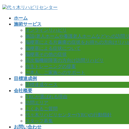
コ
ナ
ン
ビ
ホーム
テ
ゲ
施術サービス
ン
ー
オンラインリハビリ
ツ
シ
施設(老人ホームや養護老人ホームなど)への訪問
へ
ョ
脳梗塞による片麻痺の症状をお持ちの方向けリハ
ス
ン
脳梗塞による症状について
キ
に
脳梗塞その他の症状
ッ
移
高次脳機能障害の方向け訪問リハビリ
プ
動
自主トレーニングの提案
ご本人、ご家族へのサポート
目標達成例
目標達成ケース
会社概要
YRCが選ばれる理由
訪問エリア
よくあるご質問
代々木リハビリセンター(YRC)の行動指針
スタッフ募集
お問い合わせ