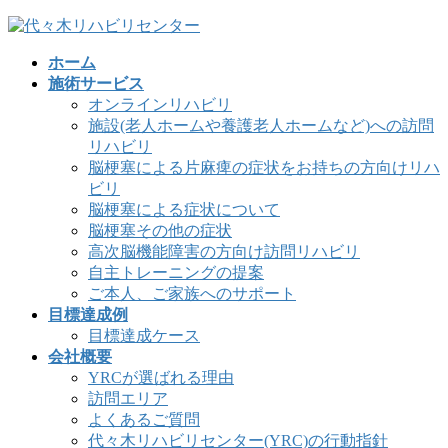
コ
ナ
ン
ビ
ホーム
テ
ゲ
施術サービス
ン
ー
オンラインリハビリ
ツ
シ
施設(老人ホームや養護老人ホームなど)への訪問
へ
ョ
リハビリ
ス
ン
脳梗塞による片麻痺の症状をお持ちの方向けリハ
キ
に
ビリ
ッ
移
脳梗塞による症状について
プ
動
脳梗塞その他の症状
高次脳機能障害の方向け訪問リハビリ
自主トレーニングの提案
ご本人、ご家族へのサポート
目標達成例
目標達成ケース
会社概要
YRCが選ばれる理由
訪問エリア
よくあるご質問
代々木リハビリセンター(YRC)の行動指針