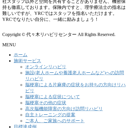
社スタッフ以外と空間を共有することがありません、機密保
持も徹底しております。保険内ですと、理学療法士の指名は
難しいですが、YRCではスタッフを指名いただけます。
YRCでなりたい自分に、一緒に励みましょう！
Copyright © 代々木リハビリセンター All Rights Reserved.
MENU
ホーム
施術サービス
オンラインリハビリ
施設(老人ホームや養護老人ホームなど)への訪問
リハビリ
脳梗塞による片麻痺の症状をお持ちの方向けリハ
ビリ
脳梗塞による症状について
脳梗塞その他の症状
高次脳機能障害の方向け訪問リハビリ
自主トレーニングの提案
ご本人、ご家族へのサポート
目標達成例