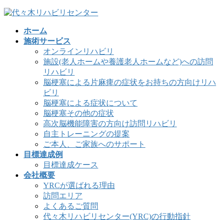
コ
ナ
ン
ビ
ホーム
テ
ゲ
施術サービス
ン
ー
オンラインリハビリ
ツ
シ
施設(老人ホームや養護老人ホームなど)への訪問
へ
ョ
リハビリ
ス
ン
脳梗塞による片麻痺の症状をお持ちの方向けリハ
キ
に
ビリ
ッ
移
脳梗塞による症状について
プ
動
脳梗塞その他の症状
高次脳機能障害の方向け訪問リハビリ
自主トレーニングの提案
ご本人、ご家族へのサポート
目標達成例
目標達成ケース
会社概要
YRCが選ばれる理由
訪問エリア
よくあるご質問
代々木リハビリセンター(YRC)の行動指針