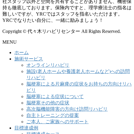
社スタッフ以外と空間を共有することがありません、機密保
持も徹底しております。保険内ですと、理学療法士の指名は
難しいですが、YRCではスタッフを指名いただけます。
YRCでなりたい自分に、一緒に励みましょう！
Copyright © 代々木リハビリセンター All Rights Reserved.
MENU
ホーム
施術サービス
オンラインリハビリ
施設(老人ホームや養護老人ホームなど)への訪問
リハビリ
脳梗塞による片麻痺の症状をお持ちの方向けリハ
ビリ
脳梗塞による症状について
脳梗塞その他の症状
高次脳機能障害の方向け訪問リハビリ
自主トレーニングの提案
ご本人、ご家族へのサポート
目標達成例