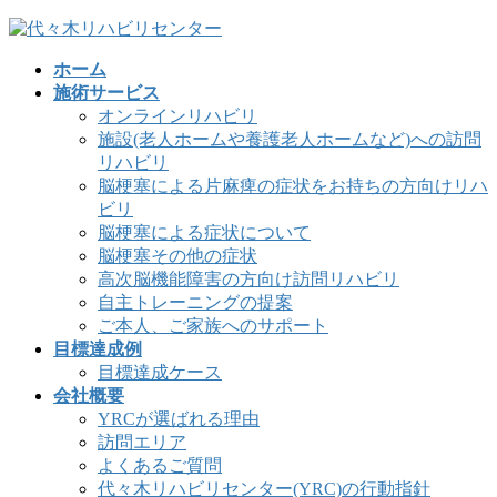
コ
ナ
ン
ビ
ホーム
テ
ゲ
施術サービス
ン
ー
オンラインリハビリ
ツ
シ
施設(老人ホームや養護老人ホームなど)への訪問
へ
ョ
リハビリ
ス
ン
脳梗塞による片麻痺の症状をお持ちの方向けリハ
キ
に
ビリ
ッ
移
脳梗塞による症状について
プ
動
脳梗塞その他の症状
高次脳機能障害の方向け訪問リハビリ
自主トレーニングの提案
ご本人、ご家族へのサポート
目標達成例
目標達成ケース
会社概要
YRCが選ばれる理由
訪問エリア
よくあるご質問
代々木リハビリセンター(YRC)の行動指針