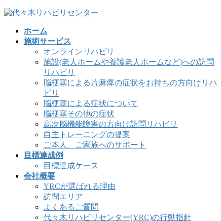
コ
ナ
ン
ビ
ホーム
テ
ゲ
施術サービス
ン
ー
オンラインリハビリ
ツ
シ
施設(老人ホームや養護老人ホームなど)への訪問
へ
ョ
リハビリ
ス
ン
脳梗塞による片麻痺の症状をお持ちの方向けリハ
キ
に
ビリ
ッ
移
脳梗塞による症状について
プ
動
脳梗塞その他の症状
高次脳機能障害の方向け訪問リハビリ
自主トレーニングの提案
ご本人、ご家族へのサポート
目標達成例
目標達成ケース
会社概要
YRCが選ばれる理由
訪問エリア
よくあるご質問
代々木リハビリセンター(YRC)の行動指針