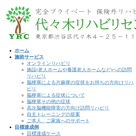
コ
ナ
ン
ビ
テ
ゲ
ン
ー
ツ
シ
へ
ョ
ス
ン
ホーム
キ
に
施術サービス
ッ
移
オンラインリハビリ
プ
動
施設(老人ホームや養護老人ホームなど)への訪問
リハビリ
脳梗塞による片麻痺の症状をお持ちの方向けリハ
ビリ
脳梗塞による症状について
脳梗塞その他の症状
高次脳機能障害の方向け訪問リハビリ
自主トレーニングの提案
ご本人、ご家族へのサポート
目標達成例
目標達成ケース