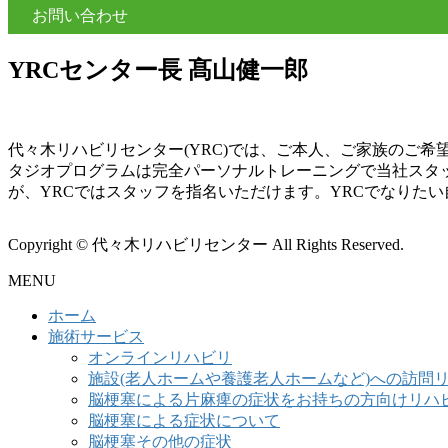
お問い合わせ
YRCセンター長 髙山健一郎
代々木リハビリセンター(YRC)では、ご本人、ご家族のご
タジオプログラムは完全パーソナルトレーニングで当社スタ
が、YRCではスタッフを指名いただけます。YRCでなりた
Copyright © 代々木リハビリセンター All Rights Reserved.
MENU
ホーム
施術サービス
オンラインリハビリ
施設(老人ホームや養護老人ホームなど)への訪問
脳梗塞による片麻痺の症状をお持ちの方向けリハ
脳梗塞による症状について
脳梗塞その他の症状