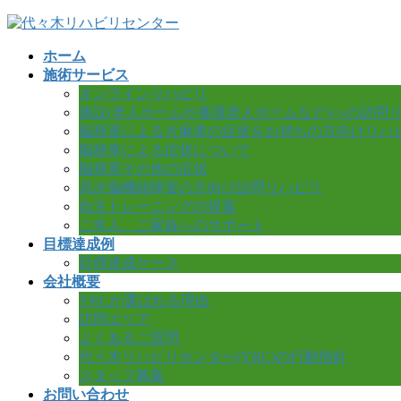
コ
ナ
ン
ビ
ホーム
テ
ゲ
施術サービス
ン
ー
オンラインリハビリ
ツ
シ
施設(老人ホームや養護老人ホームなど)への訪問
へ
ョ
脳梗塞による片麻痺の症状をお持ちの方向けリハ
ス
ン
脳梗塞による症状について
キ
に
脳梗塞その他の症状
ッ
移
高次脳機能障害の方向け訪問リハビリ
プ
動
自主トレーニングの提案
ご本人、ご家族へのサポート
目標達成例
目標達成ケース
会社概要
YRCが選ばれる理由
訪問エリア
よくあるご質問
代々木リハビリセンター(YRC)の行動指針
スタッフ募集
お問い合わせ