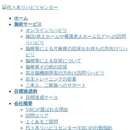
コ
ナ
ン
ビ
ホーム
テ
ゲ
施術サービス
ン
ー
オンラインリハビリ
ツ
シ
施設(老人ホームや養護老人ホームなど)への訪問
へ
ョ
リハビリ
ス
ン
脳梗塞による片麻痺の症状をお持ちの方向けリハ
キ
に
ビリ
ッ
移
脳梗塞による症状について
プ
動
脳梗塞その他の症状
高次脳機能障害の方向け訪問リハビリ
自主トレーニングの提案
ご本人、ご家族へのサポート
目標達成例
目標達成ケース
会社概要
YRCが選ばれる理由
訪問エリア
よくあるご質問
代々木リハビリセンター(YRC)の行動指針