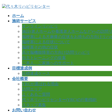
コ
ナ
ン
ビ
ホーム
テ
ゲ
施術サービス
ン
ー
オンラインリハビリ
ツ
シ
施設(老人ホームや養護老人ホームなど)への訪問
へ
ョ
脳梗塞による片麻痺の症状をお持ちの方向けリハ
ス
ン
脳梗塞による症状について
キ
に
脳梗塞その他の症状
ッ
移
高次脳機能障害の方向け訪問リハビリ
プ
動
自主トレーニングの提案
ご本人、ご家族へのサポート
目標達成例
目標達成ケース
会社概要
YRCが選ばれる理由
訪問エリア
よくあるご質問
代々木リハビリセンター(YRC)の行動指針
スタッフ募集
お問い合わせ