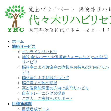
コ
ナ
ン
ビ
テ
ゲ
ン
ー
ツ
シ
へ
ョ
ス
ン
ホーム
キ
に
施術サービス
ッ
移
オンラインリハビリ
プ
動
施設(老人ホームや養護老人ホームなど)への訪問
リハビリ
脳梗塞による片麻痺の症状をお持ちの方向けリハ
ビリ
脳梗塞による症状について
脳梗塞その他の症状
高次脳機能障害の方向け訪問リハビリ
自主トレーニングの提案
ご本人、ご家族へのサポート
目標達成例
目標達成ケース