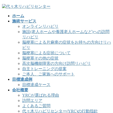
コ
ナ
ン
ビ
ホーム
テ
ゲ
施術サービス
ン
ー
オンラインリハビリ
ツ
シ
施設(老人ホームや養護老人ホームなど)への訪問
へ
ョ
リハビリ
ス
ン
脳梗塞による片麻痺の症状をお持ちの方向けリハ
キ
に
ビリ
ッ
移
脳梗塞による症状について
プ
動
脳梗塞その他の症状
高次脳機能障害の方向け訪問リハビリ
自主トレーニングの提案
ご本人、ご家族へのサポート
目標達成例
目標達成ケース
会社概要
YRCが選ばれる理由
訪問エリア
よくあるご質問
代々木リハビリセンター(YRC)の行動指針