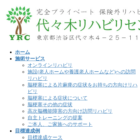
コ
ナ
ン
ビ
テ
ゲ
ン
ー
ツ
シ
へ
ョ
ス
ン
ホーム
キ
に
施術サービス
ッ
移
オンラインリハビリ
プ
動
施設(老人ホームや養護老人ホームなど)への訪問
リハビリ
脳梗塞による片麻痺の症状をお持ちの方向けリハ
ビリ
脳梗塞による症状について
脳梗塞その他の症状
高次脳機能障害の方向け訪問リハビリ
自主トレーニングの提案
ご本人、ご家族へのサポート
目標達成例
目標達成ケース