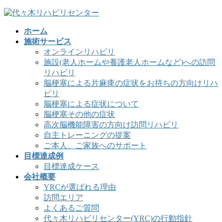
コ
ナ
ン
ビ
ホーム
テ
ゲ
施術サービス
ン
ー
オンラインリハビリ
ツ
シ
施設(老人ホームや養護老人ホームなど)への訪問
へ
ョ
リハビリ
ス
ン
脳梗塞による片麻痺の症状をお持ちの方向けリハ
キ
に
ビリ
ッ
移
脳梗塞による症状について
プ
動
脳梗塞その他の症状
高次脳機能障害の方向け訪問リハビリ
自主トレーニングの提案
ご本人、ご家族へのサポート
目標達成例
目標達成ケース
会社概要
YRCが選ばれる理由
訪問エリア
よくあるご質問
代々木リハビリセンター(YRC)の行動指針