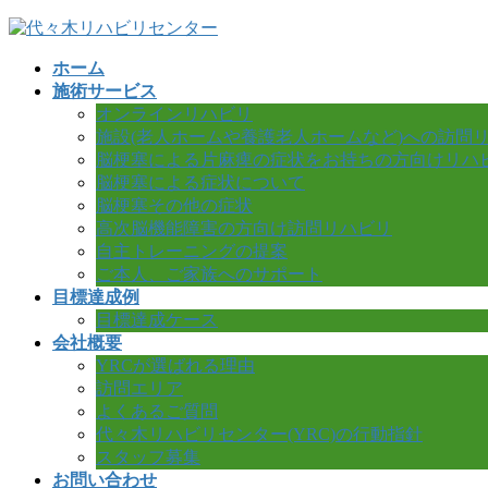
コ
ナ
ン
ビ
ホーム
テ
ゲ
施術サービス
ン
ー
オンラインリハビリ
ツ
シ
施設(老人ホームや養護老人ホームなど)への訪問
へ
ョ
脳梗塞による片麻痺の症状をお持ちの方向けリハ
ス
ン
脳梗塞による症状について
キ
に
脳梗塞その他の症状
ッ
移
高次脳機能障害の方向け訪問リハビリ
プ
動
自主トレーニングの提案
ご本人、ご家族へのサポート
目標達成例
目標達成ケース
会社概要
YRCが選ばれる理由
訪問エリア
よくあるご質問
代々木リハビリセンター(YRC)の行動指針
スタッフ募集
お問い合わせ