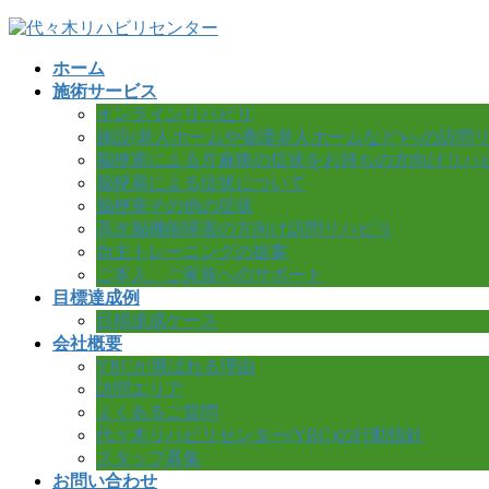
コ
ナ
ン
ビ
ホーム
テ
ゲ
施術サービス
ン
ー
オンラインリハビリ
ツ
シ
施設(老人ホームや養護老人ホームなど)への訪問
へ
ョ
脳梗塞による片麻痺の症状をお持ちの方向けリハ
ス
ン
脳梗塞による症状について
キ
に
脳梗塞その他の症状
ッ
移
高次脳機能障害の方向け訪問リハビリ
プ
動
自主トレーニングの提案
ご本人、ご家族へのサポート
目標達成例
目標達成ケース
会社概要
YRCが選ばれる理由
訪問エリア
よくあるご質問
代々木リハビリセンター(YRC)の行動指針
スタッフ募集
お問い合わせ