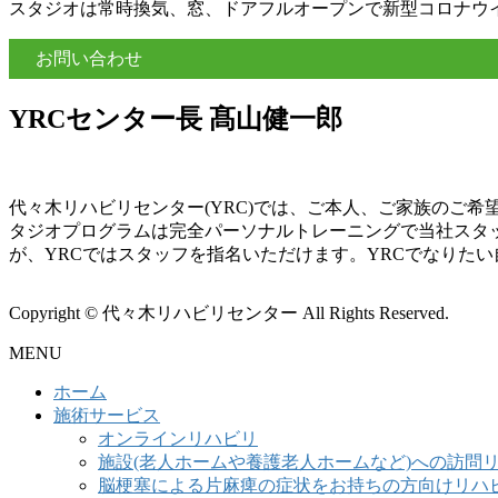
スタジオは常時換気、窓、ドアフルオープンで新型コロナウ
お問い合わせ
YRCセンター長 髙山健一郎
代々木リハビリセンター(YRC)では、ご本人、ご家族のご
タジオプログラムは完全パーソナルトレーニングで当社スタ
が、YRCではスタッフを指名いただけます。YRCでなりた
Copyright © 代々木リハビリセンター All Rights Reserved.
MENU
ホーム
施術サービス
オンラインリハビリ
施設(老人ホームや養護老人ホームなど)への訪問
脳梗塞による片麻痺の症状をお持ちの方向けリハ