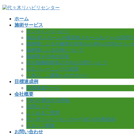
コ
ナ
ン
ビ
ホーム
テ
ゲ
施術サービス
ン
ー
オンラインリハビリ
ツ
シ
施設(老人ホームや養護老人ホームなど)への訪問
へ
ョ
脳梗塞による片麻痺の症状をお持ちの方向けリハ
ス
ン
脳梗塞による症状について
キ
に
脳梗塞その他の症状
ッ
移
高次脳機能障害の方向け訪問リハビリ
プ
動
自主トレーニングの提案
ご本人、ご家族へのサポート
目標達成例
目標達成ケース
会社概要
YRCが選ばれる理由
訪問エリア
よくあるご質問
代々木リハビリセンター(YRC)の行動指針
スタッフ募集
お問い合わせ