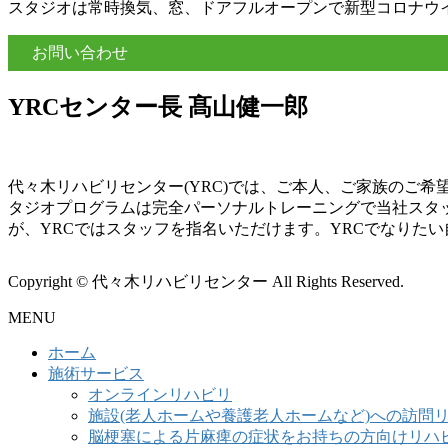
スタジオは常時換気、窓、ドアフルオープンで新型コロナウ
お問い合わせ
YRCセンター長 髙山健一郎
代々木リハビリセンター(YRC)では、ご本人、ご家族のご
タジオプログラムは完全パーソナルトレーニングで当社スタ
が、YRCではスタッフを指名いただけます。YRCでなりた
Copyright © 代々木リハビリセンター All Rights Reserved.
MENU
ホーム
施術サービス
オンラインリハビリ
施設(老人ホームや養護老人ホームなど)への訪問
脳梗塞による片麻痺の症状をお持ちの方向けリハ