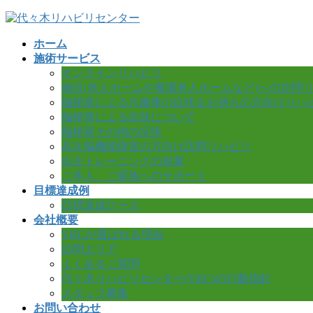
コ
ナ
ン
ビ
ホーム
テ
ゲ
施術サービス
ン
ー
オンラインリハビリ
ツ
シ
施設(老人ホームや養護老人ホームなど)への訪問
へ
ョ
脳梗塞による片麻痺の症状をお持ちの方向けリハ
ス
ン
脳梗塞による症状について
キ
に
脳梗塞その他の症状
ッ
移
高次脳機能障害の方向け訪問リハビリ
プ
動
自主トレーニングの提案
ご本人、ご家族へのサポート
目標達成例
目標達成ケース
会社概要
YRCが選ばれる理由
訪問エリア
よくあるご質問
代々木リハビリセンター(YRC)の行動指針
スタッフ募集
お問い合わせ