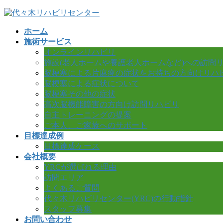
コ
ナ
ン
ビ
ホーム
テ
ゲ
施術サービス
ン
ー
オンラインリハビリ
ツ
シ
施設(老人ホームや養護老人ホームなど)への訪問
へ
ョ
脳梗塞による片麻痺の症状をお持ちの方向けリハ
ス
ン
脳梗塞による症状について
キ
に
脳梗塞その他の症状
ッ
移
高次脳機能障害の方向け訪問リハビリ
プ
動
自主トレーニングの提案
ご本人、ご家族へのサポート
目標達成例
目標達成ケース
会社概要
YRCが選ばれる理由
訪問エリア
よくあるご質問
代々木リハビリセンター(YRC)の行動指針
スタッフ募集
お問い合わせ