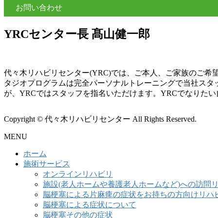
お問い合わせ
YRCセンター長 髙山健一郎
代々木リハビリセンター(YRC)では、ご本人、ご家族のご
タジオプログラムは完全パーソナルトレーニングで当社スタ
が、YRCではスタッフを指名いただけます。YRCでなりた
Copyright © 代々木リハビリセンター All Rights Reserved.
MENU
ホーム
施術サービス
オンラインリハビリ
施設(老人ホームや養護老人ホームなど)への訪問
脳梗塞による片麻痺の症状をお持ちの方向けリハ
脳梗塞による症状について
脳梗塞その他の症状