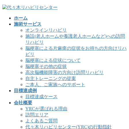
コ
ナ
ン
ビ
ホーム
テ
ゲ
施術サービス
ン
ー
オンラインリハビリ
ツ
シ
施設(老人ホームや養護老人ホームなど)への訪問
へ
ョ
リハビリ
ス
ン
脳梗塞による片麻痺の症状をお持ちの方向けリハ
キ
に
ビリ
ッ
移
脳梗塞による症状について
プ
動
脳梗塞その他の症状
高次脳機能障害の方向け訪問リハビリ
自主トレーニングの提案
ご本人、ご家族へのサポート
目標達成例
目標達成ケース
会社概要
YRCが選ばれる理由
訪問エリア
よくあるご質問
代々木リハビリセンター(YRC)の行動指針