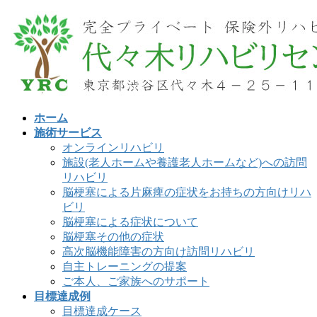
コ
ナ
ン
ビ
テ
ゲ
ン
ー
ツ
シ
へ
ョ
ス
ン
ホーム
キ
に
施術サービス
ッ
移
オンラインリハビリ
プ
動
施設(老人ホームや養護老人ホームなど)への訪問
リハビリ
脳梗塞による片麻痺の症状をお持ちの方向けリハ
ビリ
脳梗塞による症状について
脳梗塞その他の症状
高次脳機能障害の方向け訪問リハビリ
自主トレーニングの提案
ご本人、ご家族へのサポート
目標達成例
目標達成ケース