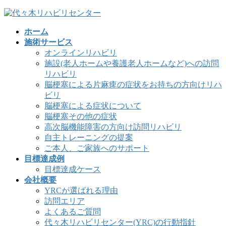
コ
ナ
ン
ビ
ホーム
テ
ゲ
施術サービス
ン
ー
オンラインリハビリ
ツ
シ
施設(老人ホームや養護老人ホームなど)への訪問
へ
ョ
リハビリ
ス
ン
脳梗塞による片麻痺の症状をお持ちの方向けリハ
キ
に
ビリ
ッ
移
脳梗塞による症状について
プ
動
脳梗塞その他の症状
高次脳機能障害の方向け訪問リハビリ
自主トレーニングの提案
ご本人、ご家族へのサポート
目標達成例
目標達成ケース
会社概要
YRCが選ばれる理由
訪問エリア
よくあるご質問
代々木リハビリセンター(YRC)の行動指針