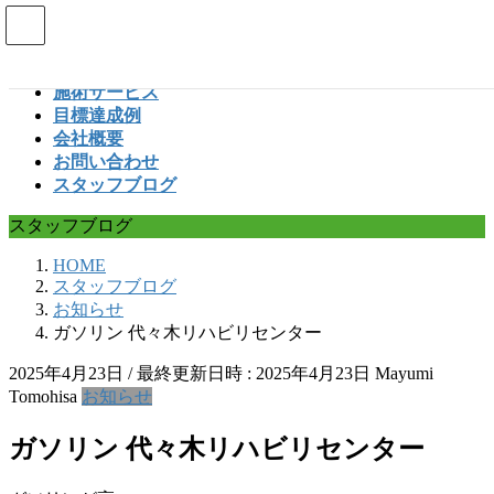
コ
ナ
ン
ビ
ホーム
テ
ゲ
施術サービス
ン
ー
目標達成例
ツ
シ
会社概要
へ
ョ
お問い合わせ
ス
ン
スタッフブログ
キ
に
ッ
移
スタッフブログ
プ
動
HOME
スタッフブログ
お知らせ
ガソリン 代々木リハビリセンター
2025年4月23日
/ 最終更新日時 :
2025年4月23日
Mayumi
Tomohisa
お知らせ
ガソリン 代々木リハビリセンター