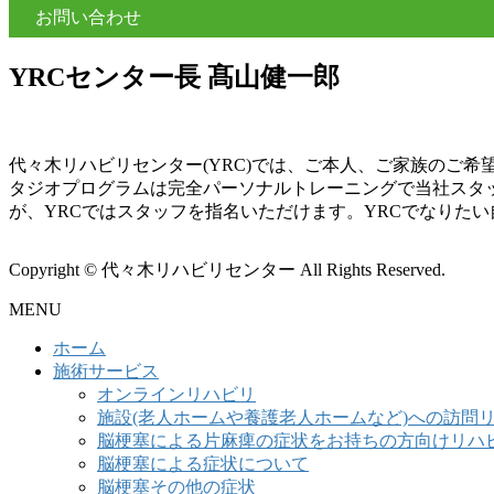
お問い合わせ
YRCセンター長 髙山健一郎
代々木リハビリセンター(YRC)では、ご本人、ご家族のご
タジオプログラムは完全パーソナルトレーニングで当社スタ
が、YRCではスタッフを指名いただけます。YRCでなりた
Copyright © 代々木リハビリセンター All Rights Reserved.
MENU
ホーム
施術サービス
オンラインリハビリ
施設(老人ホームや養護老人ホームなど)への訪問
脳梗塞による片麻痺の症状をお持ちの方向けリハ
脳梗塞による症状について
脳梗塞その他の症状