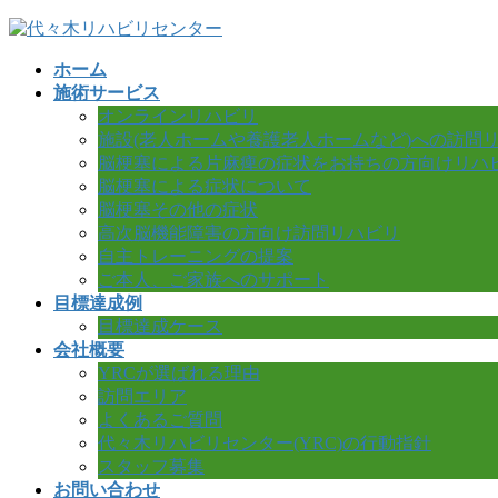
コ
ナ
ン
ビ
ホーム
テ
ゲ
施術サービス
ン
ー
オンラインリハビリ
ツ
シ
施設(老人ホームや養護老人ホームなど)への訪問
へ
ョ
脳梗塞による片麻痺の症状をお持ちの方向けリハ
ス
ン
脳梗塞による症状について
キ
に
脳梗塞その他の症状
ッ
移
高次脳機能障害の方向け訪問リハビリ
プ
動
自主トレーニングの提案
ご本人、ご家族へのサポート
目標達成例
目標達成ケース
会社概要
YRCが選ばれる理由
訪問エリア
よくあるご質問
代々木リハビリセンター(YRC)の行動指針
スタッフ募集
お問い合わせ