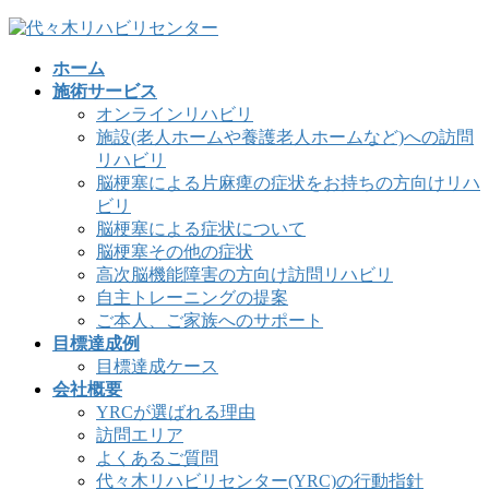
コ
ナ
ン
ビ
ホーム
テ
ゲ
施術サービス
ン
ー
オンラインリハビリ
ツ
シ
施設(老人ホームや養護老人ホームなど)への訪問
へ
ョ
リハビリ
ス
ン
脳梗塞による片麻痺の症状をお持ちの方向けリハ
キ
に
ビリ
ッ
移
脳梗塞による症状について
プ
動
脳梗塞その他の症状
高次脳機能障害の方向け訪問リハビリ
自主トレーニングの提案
ご本人、ご家族へのサポート
目標達成例
目標達成ケース
会社概要
YRCが選ばれる理由
訪問エリア
よくあるご質問
代々木リハビリセンター(YRC)の行動指針